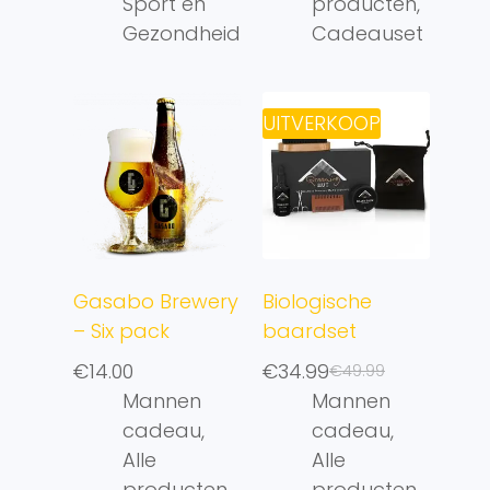
Sport en
producten
,
Gezondheid
Cadeauset
UITVERKOOP
Gasabo Brewery
Biologische
– Six pack
baardset
€
14.00
€
34.99
€
49.99
Mannen
Mannen
cadeau
,
cadeau
,
Alle
Alle
producten
,
producten