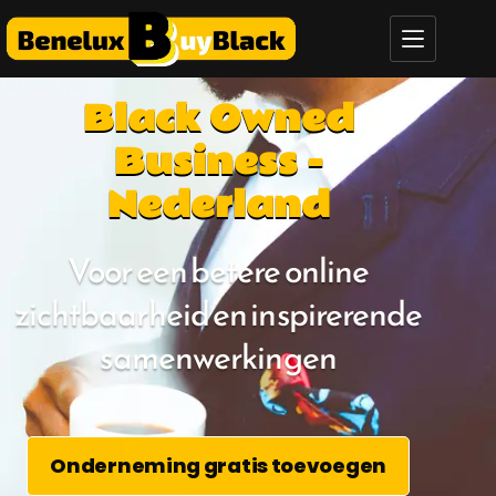
Black Owned
Black owned business Nederland
Business -
Nederland
Voor een betere online
zichtbaarheid en inspirerende
samenwerkingen
Onderneming gratis toevoegen