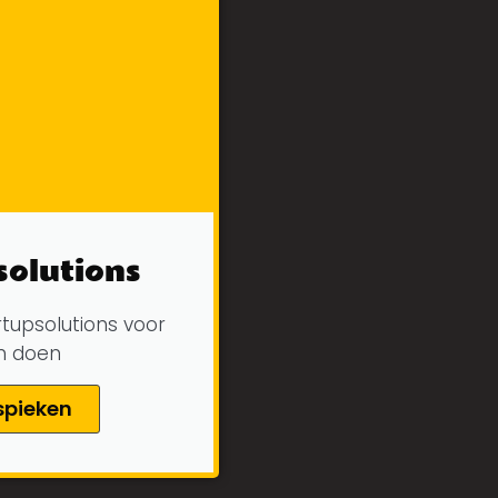
solutions
tupsolutions voor
an doen
spieken