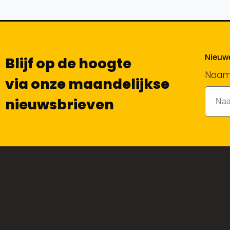
Nieuwe
Blijf op de hoogte
Naa
via onze maandelijkse
nieuwsbrieven