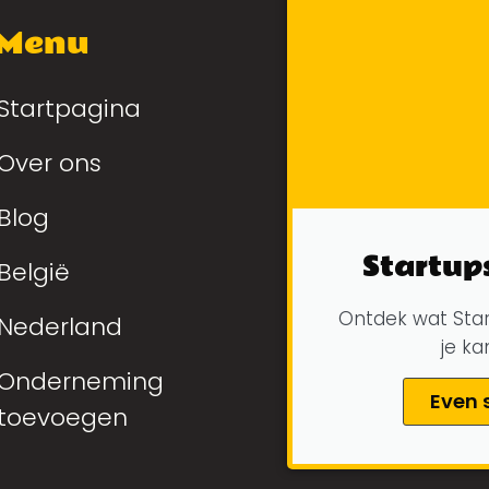
Menu
Startpagina
Over ons
Blog
Startup
België
Ontdek wat Star
Nederland
je k
Onderneming
Even 
toevoegen