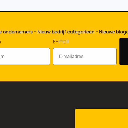
 ondernemers - Nieuw bedrijf categorieën - Nieuwe bloga
m
E-mail