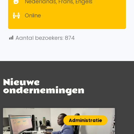
Nederlands, Frans, Engels
Online
Aantal bezoekers:
874
Nieuwe
ondernemingen
Administratie