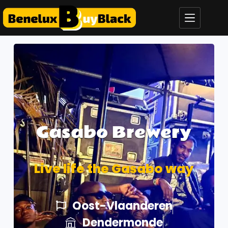
Gasabo Brewery
Live life the Gasabo way
Oost-Vlaanderen
Dendermonde